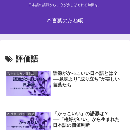
日本語の語源から、心が少しほぐれる時間を。
🌱言葉のたね帳
評価語
語源がかっこいい日本語とは？
7. おもしろい日本語・雑学
──意味より“成り立ち”が美しい
言葉たち
「かっこいい」の語源は？
2. 性格・状態・感覚
──「格好がいい」から生まれた
日本語の価値判断