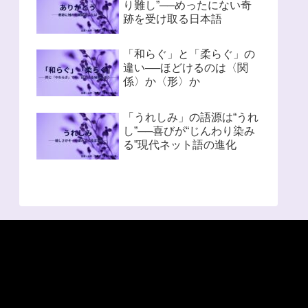
り難し”──めったにない奇
跡を受け取る日本語
「和らぐ」と「柔らぐ」の
違い──ほどけるのは〈関
係〉か〈形〉か
「うれしみ」の語源は“うれ
し”──喜びが“じんわり染み
る”現代ネット語の進化