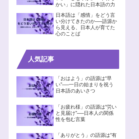
かい」に隠れた日本語の力
日本語は「感情」をどう言
い分けてきたのか──語源か
ら見える、日本人が育てた
心のことば
人気記事
「おはよう」の語源は“早
い”──一日の始まりを祝う
日本語のあいさつ
「お疲れ様」の語源は“労い
と見届け”──日本人の関係
性を包む言葉
「ありがとう」の語源は“有