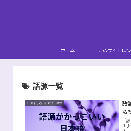
ホーム
このサイトにつ
語源一覧
語
7. おもしろい日本語・雑学
ち
「語
生ま
す。