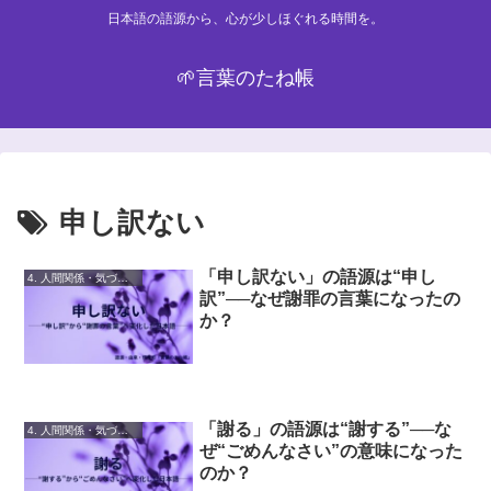
日本語の語源から、心が少しほぐれる時間を。
🌱言葉のたね帳
申し訳ない
「申し訳ない」の語源は“申し
4. 人間関係・気づかい
訳”──なぜ謝罪の言葉になったの
か？
「謝る」の語源は“謝する”──な
4. 人間関係・気づかい
ぜ“ごめんなさい”の意味になった
のか？