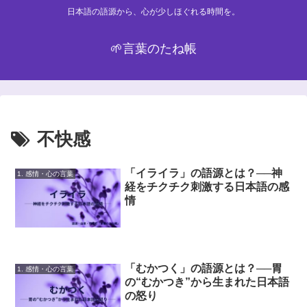
日本語の語源から、心が少しほぐれる時間を。
🌱言葉のたね帳
不快感
「イライラ」の語源とは？──神
1. 感情・心の言葉
経をチクチク刺激する日本語の感
情
「むかつく」の語源とは？──胃
1. 感情・心の言葉
の“むかつき”から生まれた日本語
の怒り