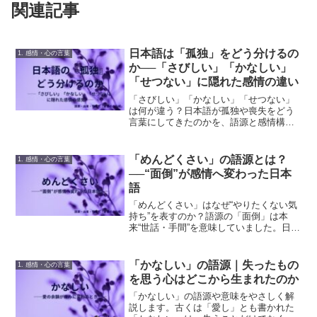
関連記事
日本語は「孤独」をどう分けるの
1. 感情・心の言葉
か──「さびしい」「かなしい」
「せつない」に隠れた感情の違い
「さびしい」「かなしい」「せつない」
は何が違う？日本語が孤独や喪失をどう
言葉にしてきたのかを、語源と感情構造
から読み解きます。「こころもとない」
「もどかしい」との違いも解説。
「めんどくさい」の語源とは？
1. 感情・心の言葉
──“面倒”が感情へ変わった日本
語
「めんどくさい」はなぜ“やりたくない気
持ち”を表すのか？語源の「面倒」は本
来“世話・手間”を意味していました。日本
語の負担感覚と感情化をわかりやすく解
説します。
「かなしい」の語源｜失ったもの
1. 感情・心の言葉
を思う心はどこから生まれたのか
「かなしい」の語源や意味をやさしく解
説します。古くは「愛し」とも書かれた