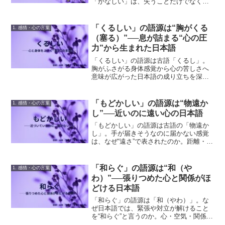
「かなしい」は、失うことだけでなく、
大切に思う心とも深く結びついた日本語
です。語源や使い方をたどりながら、日
本語が悲しみをどのように表現してきた
「くるしい」の語源は“胸がくる
1. 感情・心の言葉
のかを紹介します。
（塞る）”──息が詰まる“心の圧
力”から生まれた日本語
「くるしい」の語源は古語「くるし」。
胸がふさがる身体感覚から心の苦しさへ
意味が広がった日本語の成り立ちを深掘
りします。
「もどかしい」の語源は“物遠か
1. 感情・心の言葉
し”──近いのに遠い心の日本語
「もどかしい」の語源は古語の「物遠か
し」。手が届きそうなのに届かない感覚
は、なぜ“遠さ”で表されたのか。距離・焦
り・未完了が重なる日本語の感情を語源
から解説。
「和らぐ」の語源は“和（や
1. 感情・心の言葉
わ）”──張りつめた心と関係がほ
どける日本語
「和らぐ」の語源は「和（やわ）」。な
ぜ日本語では、緊張や対立が解けること
を“和らぐ”と言うのか。心・空気・関係が
ほどける感覚を、語源と文化背景から深