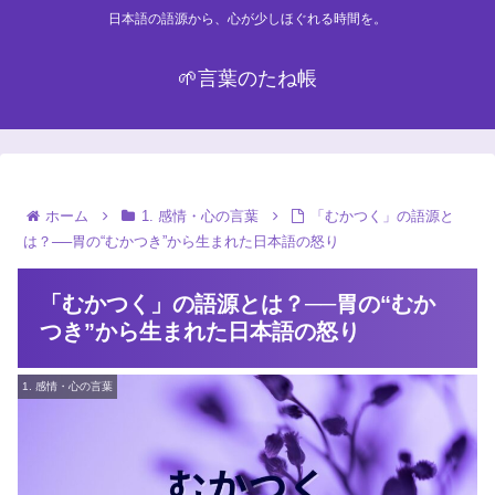
日本語の語源から、心が少しほぐれる時間を。
🌱言葉のたね帳
ホーム
1. 感情・心の言葉
「むかつく」の語源と
は？──胃の“むかつき”から生まれた日本語の怒り
「むかつく」の語源とは？──胃の“むか
つき”から生まれた日本語の怒り
1. 感情・心の言葉