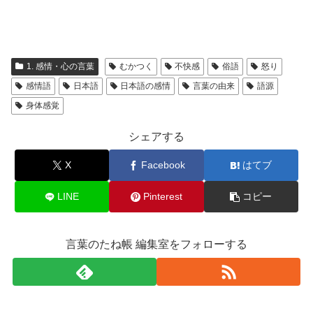
1. 感情・心の言葉
むかつく
不快感
俗語
怒り
感情語
日本語
日本語の感情
言葉の由来
語源
身体感覚
シェアする
X
Facebook
はてブ
LINE
Pinterest
コピー
言葉のたね帳 編集室をフォローする