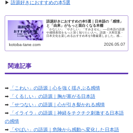
▶
語源好きにおすすめの本5選
語源好きにおすすめの本5選｜日本語の「感情」
と「由来」がもっと面白くなる本棚
「かなしい」「やさしい」「すみません」──日本語の語源
や感情表現をもっと深く知りたい人へ。語源・大和言葉・
日本文化を楽しめるおすすめ本を5冊厳選しました。感情
語や日本語の距離感に惹かれる人にぴったりの読書案内で
す。
2026.05.07
kotoba-tane.com
関連記事
➡
「こわい」の語源｜心を強く揺さぶる感情
➡
「くるしい」の語源｜胸が塞がる日本語
➡
「せつない」の語源｜心が引き裂かれる感情
➡
「イライラ」の語源｜神経をチクチク刺激する日本語
の感情
➡
「やばい」の語源｜危険から感動へ変化した日本語