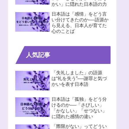
かい」に隠れた日本語の力
日本語は「感情」をどう言
い分けてきたのか──語源か
ら見える、日本人が育てた
心のことば
人気記事
「失礼しました」の語源
は“礼を失う”──謝罪と気づ
かいを表す日本語
日本語は「孤独」をどう分
けるのか──「さびしい」
「かなしい」「せつない」
に隠れた感情の違い
「際限がない」ってどうい