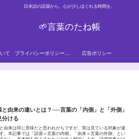
日本語の語源から、心が少しほぐれる時間を。
🌱言葉のたね帳
いて
プライバシーポリシー・免責事項
広告ポリシー
源と由来の違いとは？──言葉の「内側」と「外側」
見分ける
と由来は同じ意味だと思われがちですが、実は見ている対象が違
す。本記事では「語源＝言葉の内側」「由来＝言葉の外側」とい
点から、具体例を交えてわかりやすく解説します。語源辞典だけ