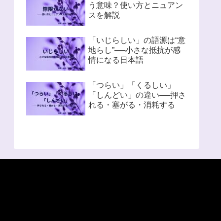
う意味？使い方とニュアン
スを解説
「いじらしい」の語源は“意
地らし”──小さな抵抗が感
情になる日本語
「つらい」「くるしい」
「しんどい」の違い──押さ
れる・塞がる・消耗する