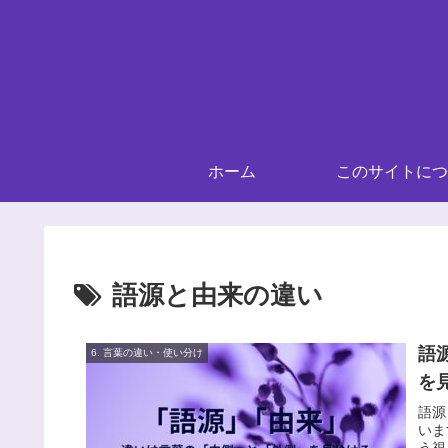
ホーム
このサイトにつ
語源と由来の違い
語
6. 言葉の違い・使い分け
を
語源
いま
う視