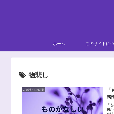
ホーム
このサイトにつ
物悲し
「
1. 感情・心の言葉
感
「も
胸が
余韻