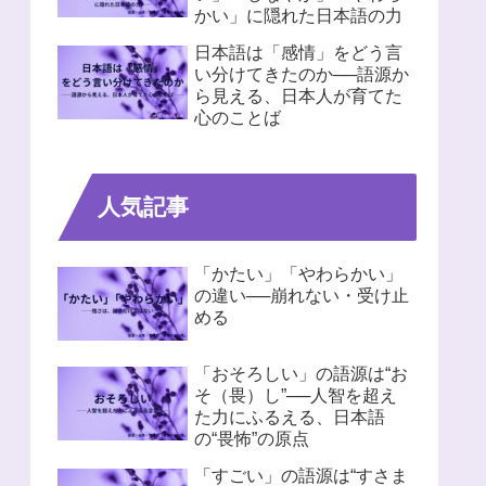
かい」に隠れた日本語の力
日本語は「感情」をどう言
い分けてきたのか──語源か
ら見える、日本人が育てた
心のことば
人気記事
「かたい」「やわらかい」
の違い──崩れない・受け止
める
「おそろしい」の語源は“お
そ（畏）し”──人智を超え
た力にふるえる、日本語
の“畏怖”の原点
「すごい」の語源は“すさま