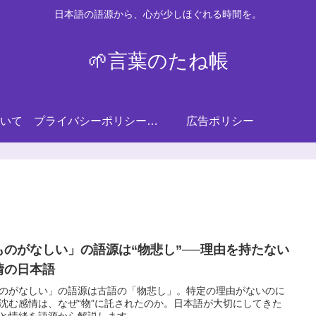
日本語の語源から、心が少しほぐれる時間を。
🌱言葉のたね帳
いて
プライバシーポリシー・免責事項
広告ポリシー
ものがなしい」の語源は“物悲し”──理由を持たない
情の日本語
のがなしい」の語源は古語の「物悲し」。特定の理由がないのに
沈む感情は、なぜ“物”に託されたのか。日本語が大切にしてきた
と情緒を語源から解説します。