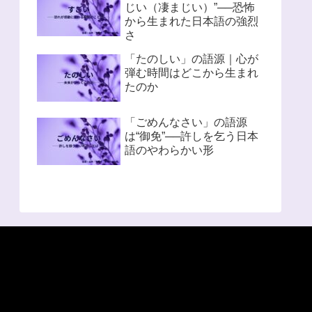
じい（凄まじい）”──恐怖
から生まれた日本語の強烈
さ
「たのしい」の語源｜心が
弾む時間はどこから生まれ
たのか
「ごめんなさい」の語源
は“御免”──許しを乞う日本
語のやわらかい形