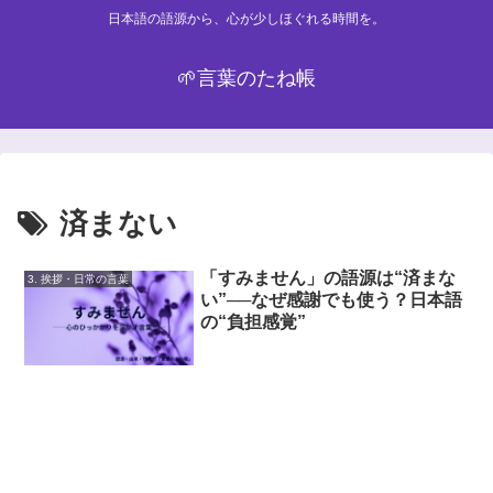
日本語の語源から、心が少しほぐれる時間を。
🌱言葉のたね帳
済まない
「すみません」の語源は“済まな
3. 挨拶・日常の言葉
い”──なぜ感謝でも使う？日本語
の“負担感覚”