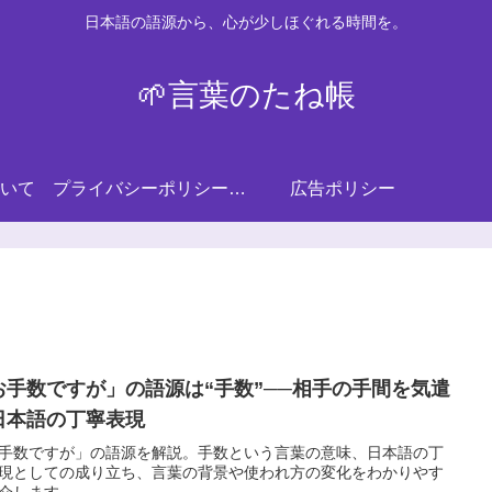
日本語の語源から、心が少しほぐれる時間を。
🌱言葉のたね帳
いて
プライバシーポリシー・免責事項
広告ポリシー
お手数ですが」の語源は“手数”──相手の手間を気遣
日本語の丁寧表現
手数ですが」の語源を解説。手数という言葉の意味、日本語の丁
現としての成り立ち、言葉の背景や使われ方の変化をわかりやす
介します。