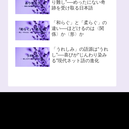
り難し”──めったにない奇
跡を受け取る日本語
「和らぐ」と「柔らぐ」の
違い──ほどけるのは〈関
係〉か〈形〉か
「うれしみ」の語源は“うれ
し”──喜びが“じんわり染み
る”現代ネット語の進化