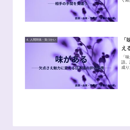
「
4. 人間関係・気づかい
え
「味
語。
成り