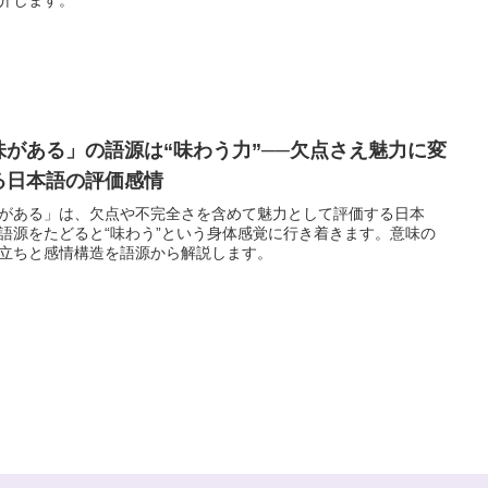
味がある」の語源は“味わう力”──欠点さえ魅力に変
る日本語の評価感情
がある」は、欠点や不完全さを含めて魅力として評価する日本
語源をたどると“味わう”という身体感覚に行き着きます。意味の
立ちと感情構造を語源から解説します。