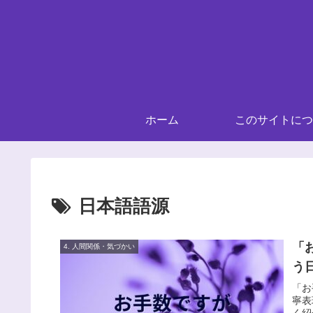
ホーム
このサイトにつ
日本語語源
「
4. 人間関係・気づかい
う
「お
寧表
く紹