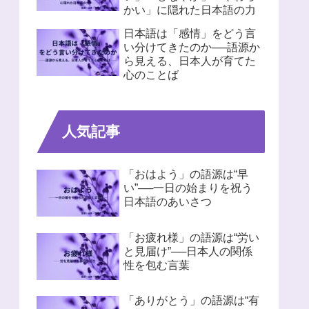
かい」に隠れた日本語の力
日本語は「感情」をどう言
い分けてきたのか──語源か
ら見える、日本人が育てた
心のことば
人気記事
「おはよう」の語源は“早
い”──一日の始まりを祝う
日本語のあいさつ
「お疲れ様」の語源は“労い
と見届け”──日本人の関係
性を包む言葉
「ありがとう」の語源は“有