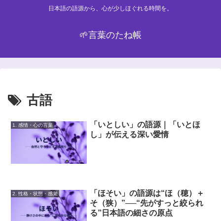
日本語の語源から、心が少しほぐれる時間を。
🌱言葉のたね帳
古語
「いとしい」の語源｜「いとほ
1. 感情・心の言葉
し」が伝える深い愛情
「ほそい」の語源は“ほ（穂）＋
2. 性格・状態・感覚
そ（狭）”──“先がすっと絞られ
る”日本語の細さの原点