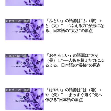
「ふとい」の語源は“ふ（増）＋
2. 性格・状態・感覚
と（太）”──“ふえる力”が形にな
る、日本語の“太さ”の原点
「おそろしい」の語源は“おそ
1. 感情・心の言葉
（畏）し”──人智を超えた力にふ
るえる、日本語の“畏怖”の原点
「はやい」の語源は“は（端）＋
2. 性格・状態・感覚
や（矢）”──まっすぐ速く“先へ
伸びる”日本語の原点