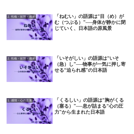
「ねむい」の語源は“目（め）が
2. 性格・状態・感覚
む（つぶる）”──身体が静かに閉
じていく、日本語の原風景
「いそがしい」の語源は“いそ
2. 性格・状態・感覚
（急）し”──物事が一気に押し寄
せる“迫られ感”の日本語
「くるしい」の語源は“胸がくる
1. 感情・心の言葉
（塞る）”──息が詰まる“心の圧
力”から生まれた日本語