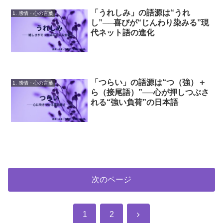
「うれしみ」の語源は“うれ
1. 感情・心の言葉
し”──喜びが“じんわり染みる”現
代ネット語の進化
「つらい」の語源は“つ（強）＋
1. 感情・心の言葉
ら（接尾語）”──心が押しつぶさ
れる“強い負荷”の日本語
次のページ
次
1
2