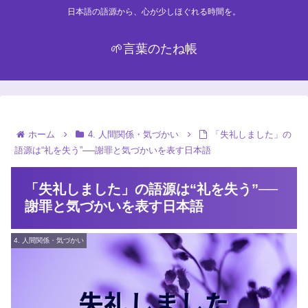
日本語の語源から、心が少しほぐれる時間を。
🌱言葉のたね帳
ホーム
4. 人間関係・気づかい
「失礼しました」の
語源は“礼を失う”──謝罪と気づかいを表す日本語
「失礼しました」の語源は“礼を失う”──
謝罪と気づかいを表す日本語
4. 人間関係・気づかい