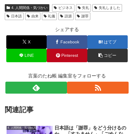
4. 人間関係・気づかい
ビジネス
失礼
失礼しました
日本語
由来
礼儀
語源
謝罪
シェアする
X
Facebook
はてブ
LINE
Pinterest
コピー
言葉のたね帳 編集室をフォローする
関連記事
日本語は「謝罪」をどう分けるの
4. 人間関係・気づかい
か──「すみません」「ごめんな