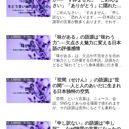
さい」「ありがとう」に隠れた配
慮の感覚
「ごめんなさい」「すみません」「申し
訳ない」「恐れ入ります」──日本語には
謝罪の言葉が数多くあります。それぞれ
の語源をたどりながら、日本人が育んで
きた謝罪と配慮の文化を読み解きます。
「味がある」の語源は“味わう
4. 人間関係・気づかい
力”──欠点さえ魅力に変える日本
語の評価感情
「味がある」は、欠点や不完全さを含め
て魅力として評価する日本語。語源をた
どると“味わう”という身体感覚に行き着き
ます。意味の成り立ちと感情構造を語源
から解説します。
「世間（せけん）」の語源は“世
4. 人間関係・気づかい
の間”──人と人のあいだに生まれ
る日本独特の空気
「世間」という言葉は、ニュース、会
話、SNSなどあらゆる場面で使われます
が、その語源は意外にもとても素朴な言
葉── 「世（よ）の間（あいだ）」 から
来ています。もともとは “世界と人々の間
に流れる関係性” を意味しており、現代の
「申し訳ない」の語源は“申し
4. 人間関係・気づかい
ような「周囲...
訳”──なぜ謝罪の言葉になったの