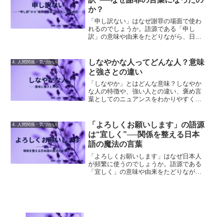
か？
「申し訳ない」はなぜ謝罪の場面で使わ
れるのでしょうか。語源である「申し
訳」の意味や由来をたどりながら、日本
語に根付く責任と弁明の文化を解説しま
す。
しなやかな人ってどんな人？意味
4. 人間関係・気づかい
と強さとの違い
「しなやか」とはどんな意味？しなやか
な人の特徴や、強い人との違い、褒め言
葉としてのニュアンスをわかりやすく解
説します。
「よろしくお願いします」の語源
4. 人間関係・気づかい
は“宜しく”──関係を整える日本
語の魔法の言葉
「よろしくお願いします」はなぜ日本人
が頻繁に使うのでしょうか。語源である
「宜しく」の意味や由来をたどりなが
ら、日本語に根付く人間関係と配慮の文
化を解説します。