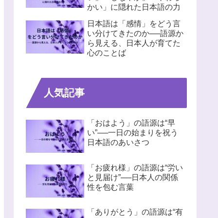
かい」に隠れた日本語の力
日本語は「感情」をどう言
い分けてきたのか──語源か
ら見える、日本人が育てた
心のことば
人気記事
「おはよう」の語源は“早
い”──一日の始まりを祝う
日本語のあいさつ
「お疲れ様」の語源は“労い
と見届け”──日本人の関係
性を包む言葉
「ありがとう」の語源は“有