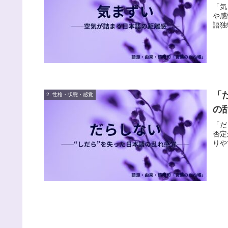
「気
や感
語独
「
2. 性格・状態・感覚
の
「だ
否定
りや