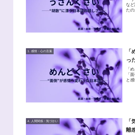
など
たの
「
1. 感情・心の言葉
っ
「め
「面
と感
「
4. 人間関係・気づかい
離