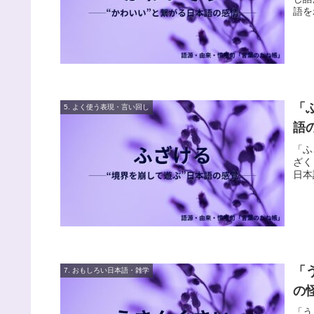
語を
「
5. よく使う表現・言い回し
語
「ふ
ざく
日本
「
7. おもしろい日本語・雑学
の
「う