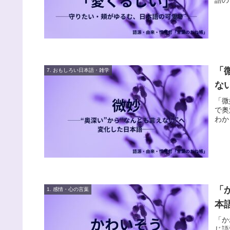
「
7. おもしろい日本語・雑学
な
「微
で奥
わか
「
1. 感情・心の言葉
本
「か
じ語