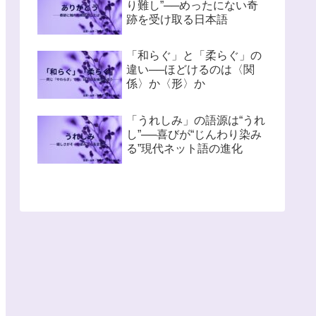
り難し”──めったにない奇
跡を受け取る日本語
「和らぐ」と「柔らぐ」の
違い──ほどけるのは〈関
係〉か〈形〉か
「うれしみ」の語源は“うれ
し”──喜びが“じんわり染み
る”現代ネット語の進化