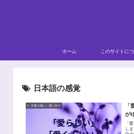
ホーム
このサイトにつ
日本語の感覚
「
6. 言葉の違い・使い分け
が
「愛
しま
語の