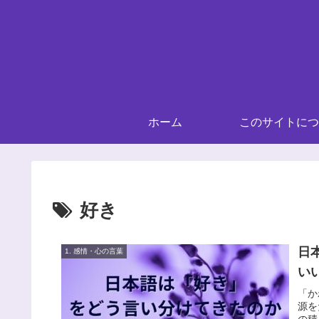
ホーム
このサイトにつ
好き
日
1. 感情・心の言葉
い
「か
源を
の積