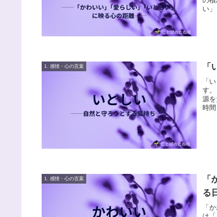
い」
きま
「
1. 感情・心の言葉
「い
す。
源を
時間
「
1. 感情・心の言葉
る
「か
は「