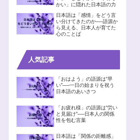
かい」に隠れた日本語の力
日本語は「感情」をどう言
い分けてきたのか──語源か
ら見える、日本人が育てた
心のことば
人気記事
「おはよう」の語源は“早
い”──一日の始まりを祝う
日本語のあいさつ
「お疲れ様」の語源は“労い
と見届け”──日本人の関係
性を包む言葉
日本語は「関係の距離感」