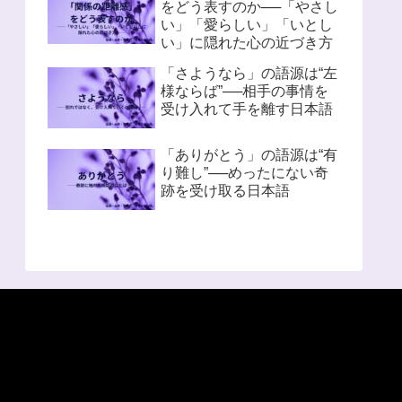
をどう表すのか──「やさし
い」「愛らしい」「いとし
い」に隠れた心の近づき方
「さようなら」の語源は“左
様ならば”──相手の事情を
受け入れて手を離す日本語
「ありがとう」の語源は“有
り難し”──めったにない奇
跡を受け取る日本語