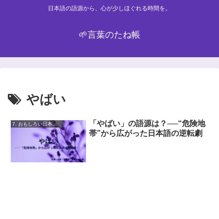
日本語の語源から、心が少しほぐれる時間を。
🌱言葉のたね帳
やばい
「やばい」の語源は？──“危険地
7. おもしろい日本語・雑学
帯”から広がった日本語の逆転劇