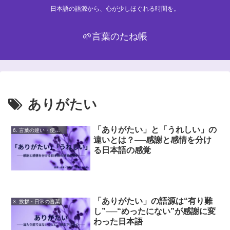
日本語の語源から、心が少しほぐれる時間を。
🌱言葉のたね帳
ありがたい
「ありがたい」と「うれしい」の
6. 言葉の違い・使い分け
違いとは？──感謝と感情を分け
る日本語の感覚
「ありがたい」の語源は“有り難
3. 挨拶・日常の言葉
し”──“めったにない”が感謝に変
わった日本語