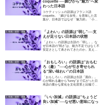
coquette ──媚びから“魅力”へ変
わった日本語
コケティッシュの語源はフランス語
coquette。「媚びる女性」を意味した言
葉が、日本語ではなぜ「魅力的」「小悪
魔的」な印象に変わったのか。語源・意
味変遷・文化背景から読み解きます。
「よわい」の語源は“弱し”──支
2. 性格・状態・感覚
えが足りない日本語の状態
「よわい」の語源は古語の「弱し」。な
ぜ日本語の“弱さ”は、能力不足ではなく不
安定さとして表されてきたのか。支え・
持続・欠けやすさの感覚を語源から解説
します。
「おもしろい」の語源は“おもむ
2. 性格・状態・感覚
ろ（趣）”──心が引き寄せられ
る“深い味わい”の日本語
「おもしろい」の語源は古語「面白」。
心が晴れる趣から“funny”まで広がった日
本語の豊かな変化を文化背景と比喩で深
掘りします。
「いい加減」の語源は“ちょうど
2. 性格・状態・感覚
良い加減”──なぜ悪い意味になっ