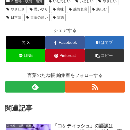
2. 性格・状態・感覚
いたわしい
いとしい
やさしい
やさしさ
思いやり
意味
感情表現
慈しむ
日本語
言葉の違い
語源
シェアする
X
Facebook
はてブ
LINE
Pinterest
コピー
言葉のたね帳 編集室をフォローする
関連記事
「コケティッシュ」の語源は
2. 性格・状態・感覚