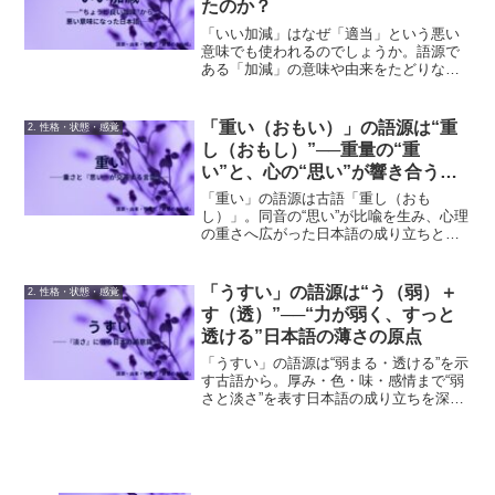
たのか？
「いい加減」はなぜ「適当」という悪い
意味でも使われるのでしょうか。語源で
ある「加減」の意味や由来をたどりなが
ら、日本語の意味変化をわかりやすく解
説します。
「重い（おもい）」の語源は“重
2. 性格・状態・感覚
し（おもし）”──重量の“重
い”と、心の“思い”が響き合う日
本語の深層
「重い」の語源は古語「重し（おも
し）」。同音の“思い”が比喩を生み、心理
の重さへ広がった日本語の成り立ちと文
化的背景を深掘りします。
「うすい」の語源は“う（弱）＋
2. 性格・状態・感覚
す（透）”──“力が弱く、すっと
透ける”日本語の薄さの原点
「うすい」の語源は“弱まる・透ける”を示
す古語から。厚み・色・味・感情まで“弱
さと淡さ”を表す日本語の成り立ちを深掘
りします。